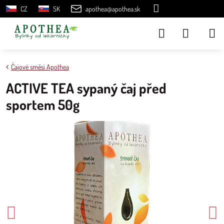
CZ
SK
apothea@apothea.sk
Čajové směsi Apothea
ACTIVE TEA sypaný čaj před
sportem 50g