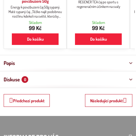
povzbuzení 50g
REGENER TEA čaj po sportu s
regeneračním účinkem na svaly
Energy k povzbuzení čaj 50g sypaný.
Maté sypaný čaj. „Těžko najít podobnou
b
rostlinu kdekoli na světě, která by
dosahovala výživových hodnot jako
R
Skladom
Skladom
maté, která celkově obsahuje všechny
99 Kč
99 Kč
životu potřebné vitamíny - Yerba mate"
(Pasteur Institute, Paris, 1964). Zlepšuje
G
Do košíku
Do košíku
paměť, zvyšuje energii, osvěžuje mysl.
Popis
Diskuse
0
Předchozí produkt
Následující produkt