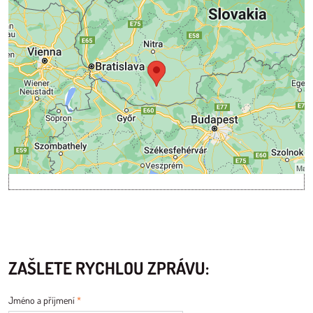
Externí obsah je blokován Volbami soukromí
Přejete si načíst externí obsah?
Povolit tentokrát
Povolit a zapamatovat - souhlas s druhem cookie: Funkční
Otevřít obsah v novém okně
ZAŠLETE RYCHLOU ZPRÁVU:
Jméno a příjmení
*