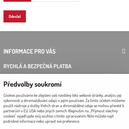
Odeslat
INFORMACE PRO VÁS
RYCHLÁ A BEZPEČNÁ PLATBA
Předvolby soukromí
Cookies používáme ke zlepšení vaší návštěvy této webové stránky, analýzu její
Copyright 2024 Apothea. Všechna práva vyhrazena.
výkonnosti a shromažďování údajů o jejím používání. Za tímto účelem můžeme
použít nástroje a služby třetích stran a shromážděné údaje se mohou přenést k
partnerům v EU, USA nebo jiných zemích. Klepnutím na „Přijmout všechny
cookies" vyjadřujete svůj souhlas s tímto zpracováním. Níže můžete najít
podrobné informace nebo upravit své preference.