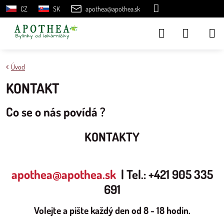
CZ
SK
apothea@apothea.sk
Úvod
KONTAKT
Co se o nás povídá ?
KONTAKTY
apothea@apothea.sk
| Tel.: +421 905 335
691
Volejte a pište každý den
od 8 - 18 hodin
.