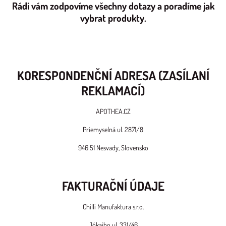
Rádi vám
zodpovíme všechny dotazy
a
poradíme jak
vybrat produkty.
KORESPONDENČNÍ ADRESA (ZASÍLANÍ
REKLAMACÍ)
APOTHEA.CZ
Priemyselná ul. 2871/8
946 51 Nesvady, Slovensko
FAKTURAČNÍ ÚDAJE
Chilli Manufaktura s.r.o.
Jókaiho ul. 331/46