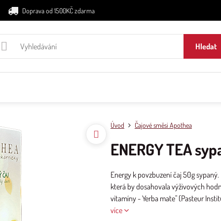
Doprava od 1500KČ zdarma
Hledat
Úvod
Čajové směsi Apothea
ENERGY TEA sypa
Energy k povzbuzení čaj 50g sypaný. M
která by dosahovala výživových hodn
vitamíny - Yerba mate" (Pasteur Instit
více