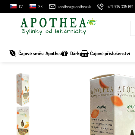
CZ
SK
apothea@apothea.sk
+421 905 335 691
Čajové směsi Apothea
Dárky
Čajové příslušenství