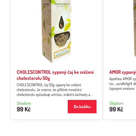
CHOLESCONTROL sypaný čaj ke snížení
AMOR sypaný č
cholesterolu 50g
Apothea AMOR sypan
tzv. „candlelight 
CHOLESCONTROL čaj 50g sypaný ke snížení
čajovými směsmi. C
cholesterolu. Je známo, že přílišné množství
mít různé příčiny, 
cholesterolu způsobuje artrózu, srdeční záchvaty a
důkladněji. dobré 
mrtvici. Ale ne všechny druhy cholesterolu škodí zdraví.
Skladom
čaje, samozřejmě ú
Skladom
HDL cholesterol má pozitivní účinky na zdraví člověka,
Do košíku
99 Kč
99 Kč
čaje.
zatímco LDL cholesterol zdraví škodí. Příliš mnoho LDL
cholesterolu může způsobit v těle okysličování buněk,
což vede k artróze. Tato čajová směs...