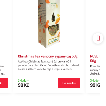
Christmas Tea vánočný sypaný čaj 50g
ROSE TEA 
50g
Apothea Christmas Tea sypaný čaj pro vánoční
pohodu. Čaj s chutí Vánoc. Sedněte si v kruhu rodiny do
Naše
Rose Tea květ
křesla s šálkem vonícího čaje a užijte si vánoční
o
ovocný čaj, kt
pohodu! Opravdový zimní čaj Vás zahřeje a vánoční
í po
Jednoduchost 
pohodu můžete mít celý rok!
všechny smysl
Skladom
Skladom
vůní růží a sl
íku
Do košíku
99 Kč
99 Kč
jová