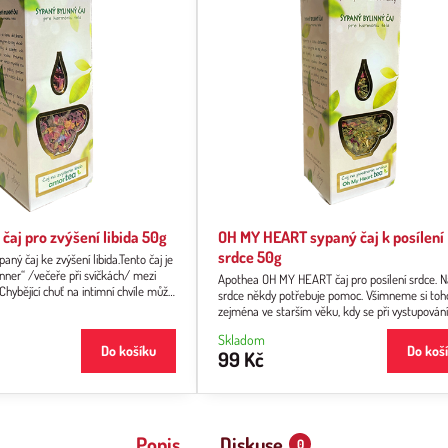
aj pro zvýšení libida 50g
OH MY HEART sypaný čaj k posílení
srdce 50g
ý čaj ke zvýšení libida.Tento čaj je
dinner“ /večeře při svíčkách/ mezi
Apothea OH MY HEART čaj pro posílení srdce. 
hybějící chuť na intimní chvíle může
srdce někdy potřebuje pomoc. Všimneme si toh
vyplatí se podívat se na ně
zejména ve starším věku, kdy se při vystupován
účinky tehdy, když se pijí formou
schodech rychleji zadýcháme nebo na turistice
činky přicházejí po delší dobu pití
Skladom
ztrácíme dech. Srdce je motorem našeho
Do košíku
Do koš
99 Kč
kardiovaskulárního systému, vyznačuje se
harmonickým střídáním fáze klidu a pohybu. Ča
směs je k jeho podpoře a posílení.
Popis
Diskuse
0