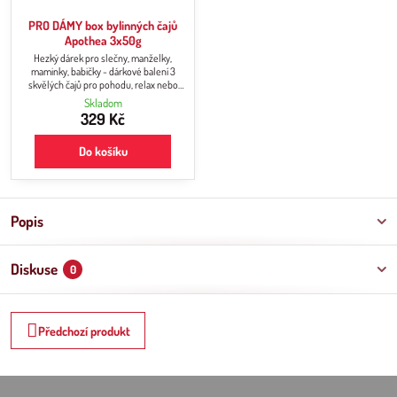
PRO DÁMY box bylinných čajů
Apothea 3x50g
Hezký dárek pro slečny, manželky,
maminky, babičky - dárkové balení 3
skvělých čajů pro pohodu, relax nebo
pro dobití energie. Energy sypaný čaj na
Skladom
povzbuzení, Rose Tea sypaný čaj s
329 Kč
květem růže, WHITE & HIBISCUS Cold
Brew bílý sypaný čaj vhodný i pro
Do košíku
přípravu ledového čaje.
Popis
Diskuse
0
Předchozí produkt