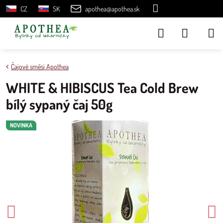
CZ
SK
apothea@apothea.sk
Čajové směsi Apothea
WHITE & HIBISCUS Tea Cold Brew
bílý sypaný čaj 50g
NOVINKA