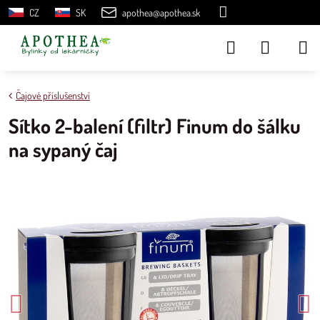
CZ
SK
apothea@apothea.sk
Čajové příslušenství
Sítko 2-balení (filtr) Finum do šálku
na sypaný čaj